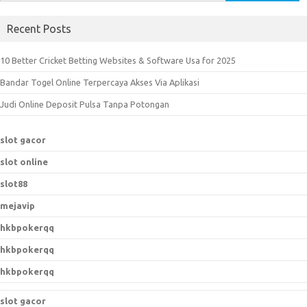
e
a
Recent Posts
r
c
10 Better Cricket Betting Websites & Software Usa for 2025
h
Bandar Togel Online Terpercaya Akses Via Aplikasi
f
o
Judi Online Deposit Pulsa Tanpa Potongan
r
:
slot gacor
slot online
slot88
mejavip
hkbpokerqq
hkbpokerqq
hkbpokerqq
slot gacor