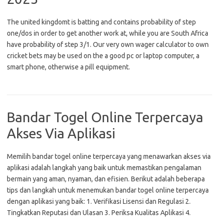
The united kingdomt is batting and contains probability of step
one/dos in order to get another work at, while you are South Africa
have probability of step 3/1. Our very own wager calculator to own
cricket bets may be used on the a good pc or laptop computer, a
smart phone, otherwise a pill equipment.
Bandar Togel Online Terpercaya
Akses Via Aplikasi
Memilih bandar togel online terpercaya yang menawarkan akses via
aplikasi adalah langkah yang baik untuk memastikan pengalaman
bermain yang aman, nyaman, dan efisien. Berikut adalah beberapa
tips dan langkah untuk menemukan bandar togel online terpercaya
dengan aplikasi yang baik: 1. Verifikasi Lisensi dan Regulasi 2.
Tingkatkan Reputasi dan Ulasan 3. Periksa Kualitas Aplikasi 4.