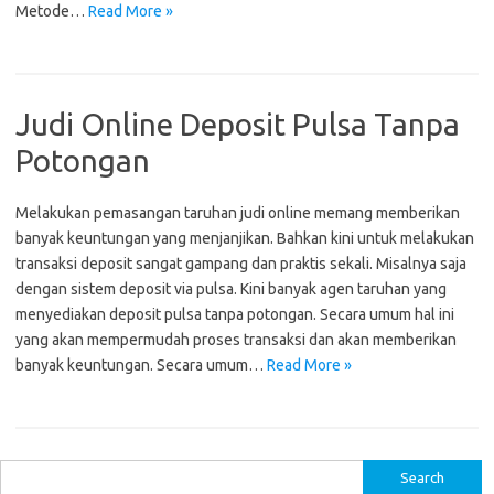
Metode…
Read More »
Judi Online Deposit Pulsa Tanpa
Potongan
Melakukan pemasangan taruhan judi online memang memberikan
banyak keuntungan yang menjanjikan. Bahkan kini untuk melakukan
transaksi deposit sangat gampang dan praktis sekali. Misalnya saja
dengan sistem deposit via pulsa. Kini banyak agen taruhan yang
menyediakan deposit pulsa tanpa potongan. Secara umum hal ini
yang akan mempermudah proses transaksi dan akan memberikan
banyak keuntungan. Secara umum…
Read More »
S