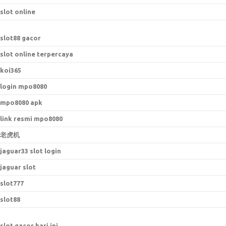
slot online
slot88 gacor
slot online terpercaya
koi365
login mpo8080
mpo8080 apk
link resmi mpo8080
老虎机
jaguar33 slot login
jaguar slot
slot777
slot88
slot gacor hari ini