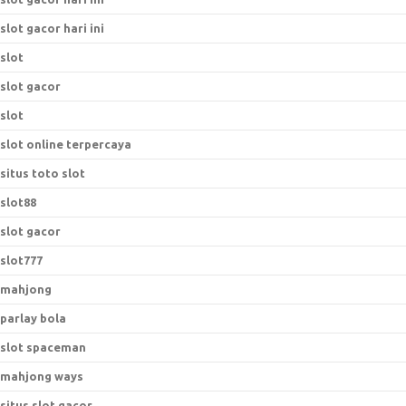
slot gacor hari ini
slot
slot gacor
slot
slot online terpercaya
situs toto slot
slot88
slot gacor
slot777
mahjong
parlay bola
slot spaceman
mahjong ways
situs slot gacor