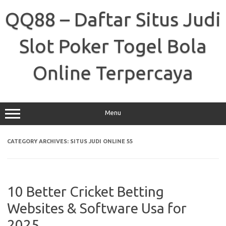
Skip
to
QQ88 – Daftar Situs Judi
content
Slot Poker Togel Bola
Online Terpercaya
Menu
CATEGORY ARCHIVES:
SITUS JUDI ONLINE 55
10 Better Cricket Betting
Websites & Software Usa for
2025