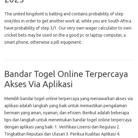
The united kingdomt is batting and contains probability of step
one/dos in order to get another work at, while you are South Africa
have probability of step 3/1. Our very own wager calculator to own
cricket bets may be used on the a good pc or laptop computer, a
smart phone, otherwise a pill equipment.
Bandar Togel Online Terpercaya
Akses Via Aplikasi
Memilih bandar togel online terpercaya yang menawarkan akses via
aplikasi adalah langkah yang baik untuk memastikan pengalaman
bermain yang aman, nyaman, dan efisien. Berikut adalah beberapa
tips dan langkah untuk menemukan bandar togel online terpercaya
dengan aplikasi yang baik: 1. Verifikasi Lisensi dan Regulasi 2.
Tingkatkan Reputasi dan Ulasan 3. Periksa Kualitas Aplikasi 4.