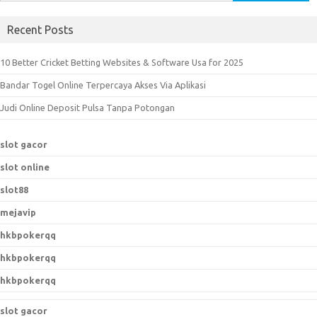
e
a
Recent Posts
r
c
10 Better Cricket Betting Websites & Software Usa for 2025
h
Bandar Togel Online Terpercaya Akses Via Aplikasi
f
o
Judi Online Deposit Pulsa Tanpa Potongan
r
:
slot gacor
slot online
slot88
mejavip
hkbpokerqq
hkbpokerqq
hkbpokerqq
slot gacor