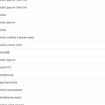
slot gacor hari ini
slot
slot gacor
slot
slot online terpercaya
situs toto slot
slot88
slot gacor
slot777
mahjong
parlay bola
slot spaceman
mahjong ways
situs slot gacor