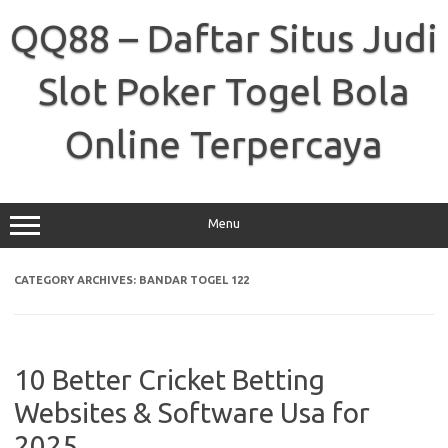
Skip
to
QQ88 – Daftar Situs Judi
content
Slot Poker Togel Bola
Online Terpercaya
Menu
CATEGORY ARCHIVES:
BANDAR TOGEL 122
10 Better Cricket Betting
Websites & Software Usa for
2025