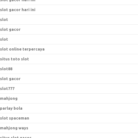
slot gacor hari ini
slot
slot gacor
slot
slot online terpercaya
situs toto slot
slot88
slot gacor
slot777
mahjong
parlay bola
slot spaceman
mahjong ways
situs slot gacor