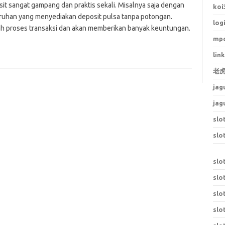
it sangat gampang dan praktis sekali. Misalnya saja dengan
koi
taruhan yang menyediakan deposit pulsa tanpa potongan.
log
h proses transaksi dan akan memberikan banyak keuntungan.
mpo
lin
老
jag
jag
slo
slo
slo
slo
slo
slo