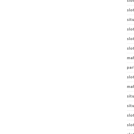
slo
slo
sit
slo
slo
slo
ma
par
slo
mah
sit
sit
slo
slo