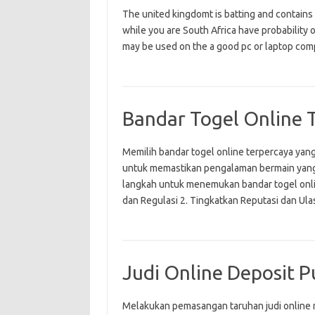
The united kingdomt is batting and contains 
while you are South Africa have probability 
may be used on the a good pc or laptop comp
Bandar Togel Online T
Memilih bandar togel online terpercaya yang
untuk memastikan pengalaman bermain yang a
langkah untuk menemukan bandar togel online
dan Regulasi 2. Tingkatkan Reputasi dan Ula
Judi Online Deposit 
Melakukan pemasangan taruhan judi online