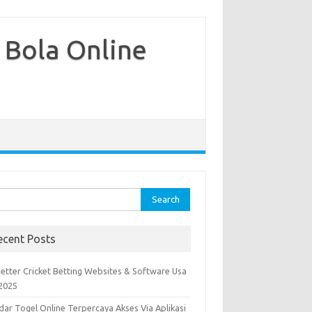
 Bola Online
rch
ecent Posts
Better Cricket Betting Websites & Software Usa
 2025
dar Togel Online Terpercaya Akses Via Aplikasi