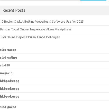
e
a
Recent Posts
r
c
10 Better Cricket Betting Websites & Software Usa for 2025
h
Bandar Togel Online Terpercaya Akses Via Aplikasi
f
o
Judi Online Deposit Pulsa Tanpa Potongan
r
:
slot gacor
slot online
slot88
mejavip
hkbpokerqq
hkbpokerqq
hkbpokerqq
slot gacor