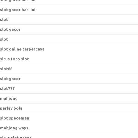
slot gacor hari ini
slot
slot gacor
slot
slot online terpercaya
situs toto slot
slot88
slot gacor
slot777
mahjong
parlay bola
slot spaceman
mahjong ways
situs slot gacor