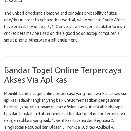
The united kingdomt is batting and contains probability of step
one/dos in order to get another work at, while you are South Africa
have probability of step 3/1. Our very own wager calculator to own
cricket bets may be used on the a good pc or laptop computer, a
smart phone, otherwise a pill equipment.
Bandar Togel Online Terpercaya
Akses Via Aplikasi
Memilih bandar togel online terpercaya yang menawarkan akses via
aplikasi adalah langkah yang baik untuk memastikan pengalaman
bermain yang aman, nyaman, dan efisien. Berikut adalah beberapa
tips dan langkah untuk menemukan bandar togel online terpercaya
dengan aplikasi yang baik: 1. Verifikasi Lisensi dan Regulasi 2.
Tingkatkan Reputasi dan Ulasan 3. Periksa Kualitas Aplikasi 4.