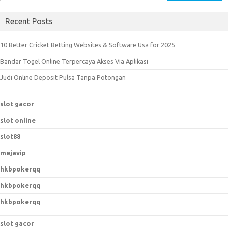
e
a
Recent Posts
r
c
10 Better Cricket Betting Websites & Software Usa for 2025
h
Bandar Togel Online Terpercaya Akses Via Aplikasi
f
o
Judi Online Deposit Pulsa Tanpa Potongan
r
:
slot gacor
slot online
slot88
mejavip
hkbpokerqq
hkbpokerqq
hkbpokerqq
slot gacor