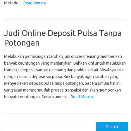
Metode…
Read More »
Judi Online Deposit Pulsa Tanpa
Potongan
Melakukan pemasangan taruhan judi online memang memberikan
banyak keuntungan yang menjanjikan. Bahkan kini untuk melakukan
transaksi deposit sangat gampang dan praktis sekali. Misalnya saja
dengan sistem deposit via pulsa. Kini banyak agen taruhan yang
menyediakan deposit pulsa tanpa potongan. Secara umum hal ini
yang akan mempermudah proses transaksi dan akan memberikan
banyak keuntungan. Secara umum…
Read More »
S