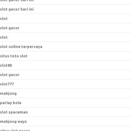
slot gacor hari ini
slot
slot gacor
slot
slot online terpercaya
situs toto slot
slot88
slot gacor
slot777
mahjong
parlay bola
slot spaceman
mahjong ways
situs slot gacor