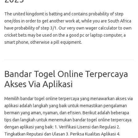
The united kingdomt is batting and contains probability of step
one/dos in order to get another work at, while you are South Africa
have probability of step 3/1. Our very own wager calculator to own
cricket bets may be used on the a good pc or laptop computer, a
smart phone, otherwise a pill equipment.
Bandar Togel Online Terpercaya
Akses Via Aplikasi
Memilih bandar togel online terpercaya yang menawarkan akses via
aplikasi adalah langkah yang baik untuk memastikan pengalaman
bermain yang aman, nyaman, dan efisien. Berikut adalah beberapa
tips dan langkah untuk menemukan bandar togel online terpercaya
dengan aplikasi yang baik: 1. Verifikasi Lisensi dan Regulasi 2.
Tingkatkan Reputasi dan Ulasan 3. Periksa Kualitas Aplikasi 4.