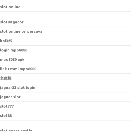
slot online
slot88 gacor
slot online terpercaya
koi365
login mpo8080
mpo8080 apk
link resmi mpo8080
老虎机
jaguar33 slot login
jaguar slot
slot777
slot88
slot gacor hari ini