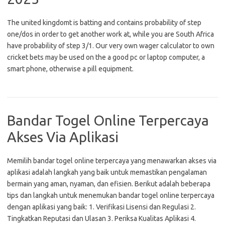
The united kingdomt is batting and contains probability of step
one/dos in order to get another work at, while you are South Africa
have probability of step 3/1. Our very own wager calculator to own
cricket bets may be used on the a good pc or laptop computer, a
smart phone, otherwise a pill equipment.
Bandar Togel Online Terpercaya
Akses Via Aplikasi
Memilih bandar togel online terpercaya yang menawarkan akses via
aplikasi adalah langkah yang baik untuk memastikan pengalaman
bermain yang aman, nyaman, dan efisien. Berikut adalah beberapa
tips dan langkah untuk menemukan bandar togel online terpercaya
dengan aplikasi yang baik: 1. Verifikasi Lisensi dan Regulasi 2.
Tingkatkan Reputasi dan Ulasan 3. Periksa Kualitas Aplikasi 4.