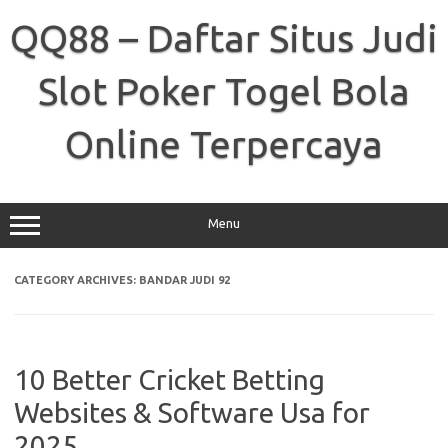
Skip
to
QQ88 – Daftar Situs Judi
content
Slot Poker Togel Bola
Online Terpercaya
Menu
CATEGORY ARCHIVES:
BANDAR JUDI 92
10 Better Cricket Betting
Websites & Software Usa for
2025