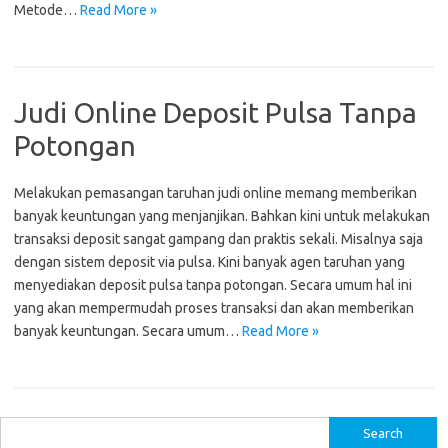
Metode…
Read More »
Judi Online Deposit Pulsa Tanpa
Potongan
Melakukan pemasangan taruhan judi online memang memberikan
banyak keuntungan yang menjanjikan. Bahkan kini untuk melakukan
transaksi deposit sangat gampang dan praktis sekali. Misalnya saja
dengan sistem deposit via pulsa. Kini banyak agen taruhan yang
menyediakan deposit pulsa tanpa potongan. Secara umum hal ini
yang akan mempermudah proses transaksi dan akan memberikan
banyak keuntungan. Secara umum…
Read More »
S