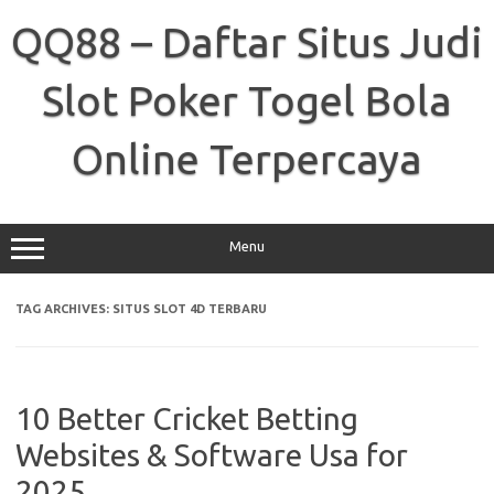
Skip
to
QQ88 – Daftar Situs Judi
content
Slot Poker Togel Bola
Online Terpercaya
Menu
TAG ARCHIVES:
SITUS SLOT 4D TERBARU
10 Better Cricket Betting
Websites & Software Usa for
2025