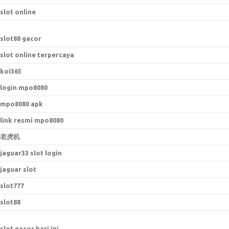
slot online
slot88 gacor
slot online terpercaya
koi365
login mpo8080
mpo8080 apk
link resmi mpo8080
老虎机
jaguar33 slot login
jaguar slot
slot777
slot88
slot gacor hari ini