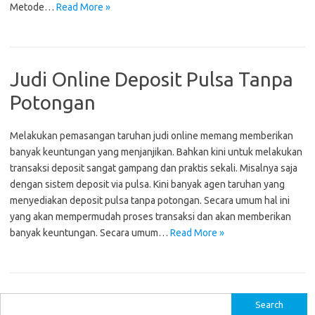
Metode…
Read More »
Judi Online Deposit Pulsa Tanpa
Potongan
Melakukan pemasangan taruhan judi online memang memberikan
banyak keuntungan yang menjanjikan. Bahkan kini untuk melakukan
transaksi deposit sangat gampang dan praktis sekali. Misalnya saja
dengan sistem deposit via pulsa. Kini banyak agen taruhan yang
menyediakan deposit pulsa tanpa potongan. Secara umum hal ini
yang akan mempermudah proses transaksi dan akan memberikan
banyak keuntungan. Secara umum…
Read More »
S