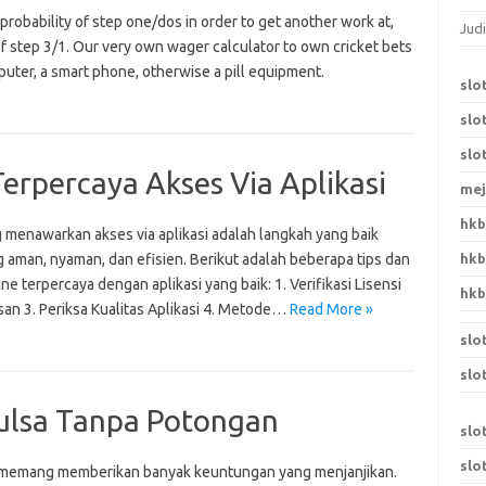
probability of step one/dos in order to get another work at,
Jud
of step 3/1. Our very own wager calculator to own cricket bets
uter, a smart phone, otherwise a pill equipment.
slo
slo
slo
erpercaya Akses Via Aplikasi
mej
hk
 menawarkan akses via aplikasi adalah langkah yang baik
man, nyaman, dan efisien. Berikut adalah beberapa tips dan
hk
 terpercaya dengan aplikasi yang baik: 1. Verifikasi Lisensi
hk
san 3. Periksa Kualitas Aplikasi 4. Metode…
Read More »
slo
slo
Pulsa Tanpa Potongan
slo
slo
 memang memberikan banyak keuntungan yang menjanjikan.