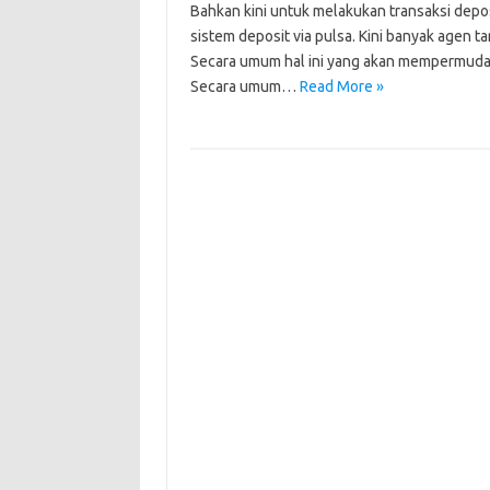
Bahkan kini untuk melakukan transaksi depos
sistem deposit via pulsa. Kini banyak agen 
Secara umum hal ini yang akan mempermuda
Secara umum…
Read More »