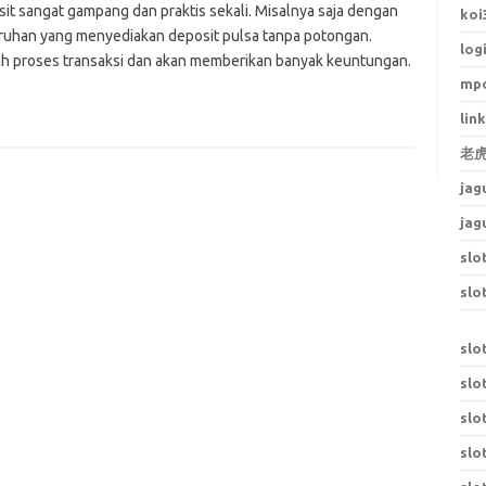
it sangat gampang dan praktis sekali. Misalnya saja dengan
koi
taruhan yang menyediakan deposit pulsa tanpa potongan.
log
h proses transaksi dan akan memberikan banyak keuntungan.
mpo
lin
老
jag
jag
slo
slo
slo
slo
slo
slo