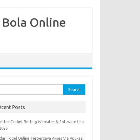
 Bola Online
rch
ecent Posts
Better Cricket Betting Websites & Software Usa
 2025
dar Togel Online Terpercaya Akses Via Aplikasi