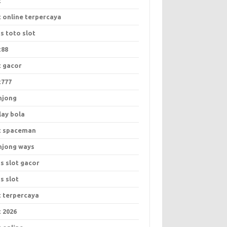
t
t online terpercaya
us toto slot
t88
t gacor
t777
hjong
lay bola
t spaceman
jong ways
us slot gacor
us slot
t terpercaya
t 2026