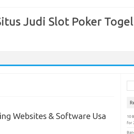
itus Judi Slot Poker Togel
Sea
for:
R
ting Websites & Software Usa
10 
for
Ban