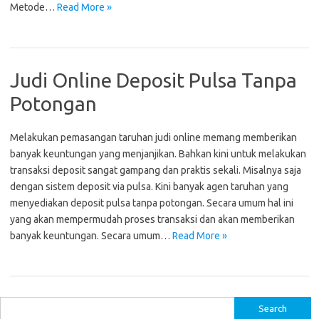
Metode…
Read More »
Judi Online Deposit Pulsa Tanpa
Potongan
Melakukan pemasangan taruhan judi online memang memberikan
banyak keuntungan yang menjanjikan. Bahkan kini untuk melakukan
transaksi deposit sangat gampang dan praktis sekali. Misalnya saja
dengan sistem deposit via pulsa. Kini banyak agen taruhan yang
menyediakan deposit pulsa tanpa potongan. Secara umum hal ini
yang akan mempermudah proses transaksi dan akan memberikan
banyak keuntungan. Secara umum…
Read More »
S