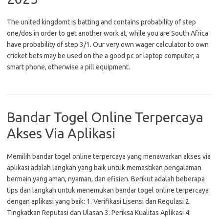
The united kingdomt is batting and contains probability of step
one/dos in order to get another work at, while you are South Africa
have probability of step 3/1. Our very own wager calculator to own
cricket bets may be used on the a good pc or laptop computer, a
smart phone, otherwise a pill equipment.
Bandar Togel Online Terpercaya
Akses Via Aplikasi
Memilih bandar togel online terpercaya yang menawarkan akses via
aplikasi adalah langkah yang baik untuk memastikan pengalaman
bermain yang aman, nyaman, dan efisien. Berikut adalah beberapa
tips dan langkah untuk menemukan bandar togel online terpercaya
dengan aplikasi yang baik: 1. Verifikasi Lisensi dan Regulasi 2.
Tingkatkan Reputasi dan Ulasan 3. Periksa Kualitas Aplikasi 4.