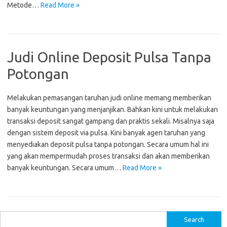
Metode…
Read More »
Judi Online Deposit Pulsa Tanpa
Potongan
Melakukan pemasangan taruhan judi online memang memberikan
banyak keuntungan yang menjanjikan. Bahkan kini untuk melakukan
transaksi deposit sangat gampang dan praktis sekali. Misalnya saja
dengan sistem deposit via pulsa. Kini banyak agen taruhan yang
menyediakan deposit pulsa tanpa potongan. Secara umum hal ini
yang akan mempermudah proses transaksi dan akan memberikan
banyak keuntungan. Secara umum…
Read More »
S