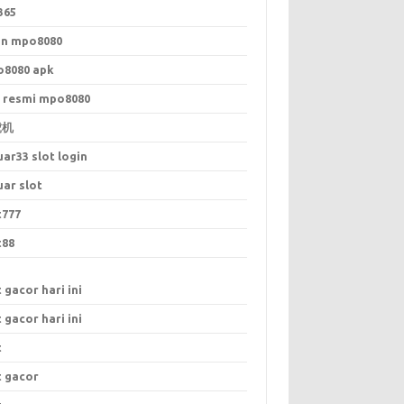
365
in mpo8080
8080 apk
k resmi mpo8080
虎机
uar33 slot login
uar slot
t777
t88
t gacor hari ini
t gacor hari ini
t
t gacor