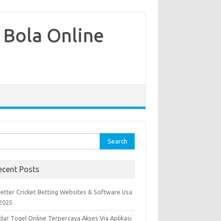
 Bola Online
rch
ecent Posts
Better Cricket Betting Websites & Software Usa
 2025
dar Togel Online Terpercaya Akses Via Aplikasi