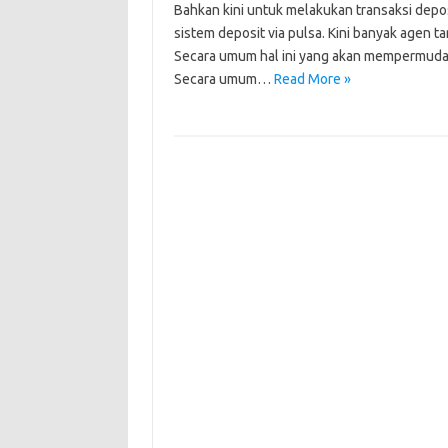
Bahkan kini untuk melakukan transaksi depos
sistem deposit via pulsa. Kini banyak agen 
Secara umum hal ini yang akan mempermuda
Secara umum…
Read More »