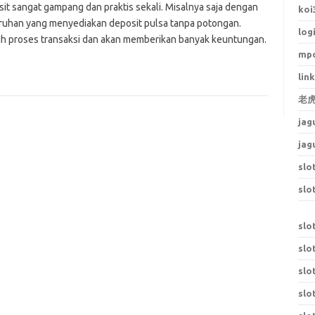
it sangat gampang dan praktis sekali. Misalnya saja dengan
koi
taruhan yang menyediakan deposit pulsa tanpa potongan.
log
h proses transaksi dan akan memberikan banyak keuntungan.
mpo
lin
老
jag
jag
slo
slo
slo
slo
slo
slo