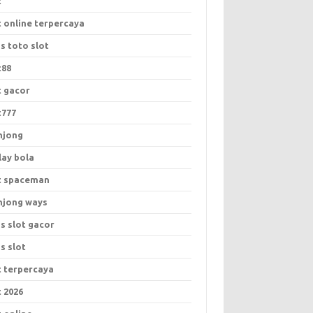
t
t online terpercaya
us toto slot
t88
t gacor
t777
hjong
lay bola
t spaceman
jong ways
us slot gacor
us slot
t terpercaya
t 2026