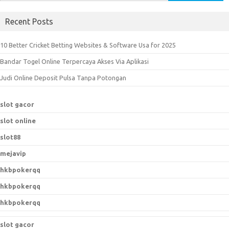
e
a
Recent Posts
r
c
10 Better Cricket Betting Websites & Software Usa for 2025
h
Bandar Togel Online Terpercaya Akses Via Aplikasi
f
o
Judi Online Deposit Pulsa Tanpa Potongan
r
:
slot gacor
slot online
slot88
mejavip
hkbpokerqq
hkbpokerqq
hkbpokerqq
slot gacor