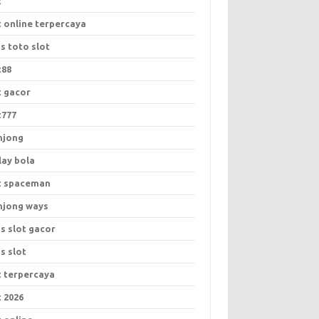
t
t online terpercaya
us toto slot
t88
t gacor
t777
hjong
lay bola
t spaceman
jong ways
us slot gacor
us slot
t terpercaya
t 2026