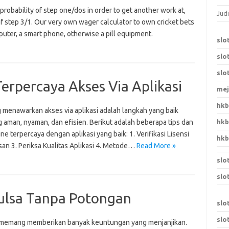
probability of step one/dos in order to get another work at,
Jud
of step 3/1. Our very own wager calculator to own cricket bets
uter, a smart phone, otherwise a pill equipment.
slo
slo
slo
erpercaya Akses Via Aplikasi
mej
hk
 menawarkan akses via aplikasi adalah langkah yang baik
man, nyaman, dan efisien. Berikut adalah beberapa tips dan
hk
 terpercaya dengan aplikasi yang baik: 1. Verifikasi Lisensi
hk
san 3. Periksa Kualitas Aplikasi 4. Metode…
Read More »
slo
slo
Pulsa Tanpa Potongan
slo
slo
 memang memberikan banyak keuntungan yang menjanjikan.