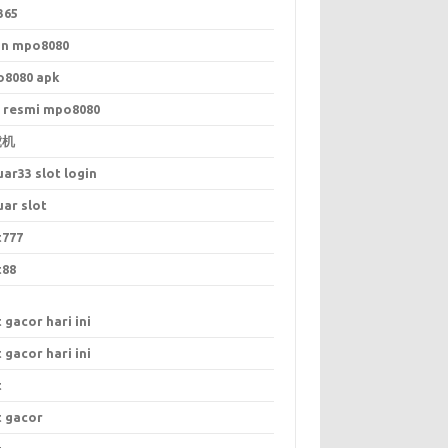
365
in mpo8080
8080 apk
k resmi mpo8080
虎机
uar33 slot login
uar slot
t777
t88
t gacor hari ini
t gacor hari ini
t
t gacor