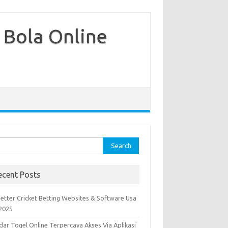
 Bola Online
rch
ecent Posts
Better Cricket Betting Websites & Software Usa
 2025
dar Togel Online Terpercaya Akses Via Aplikasi