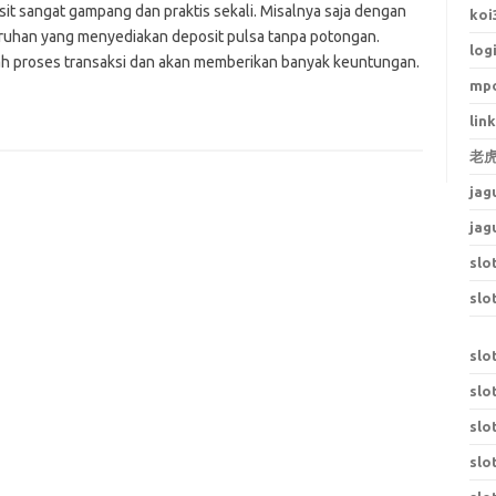
it sangat gampang dan praktis sekali. Misalnya saja dengan
koi
taruhan yang menyediakan deposit pulsa tanpa potongan.
log
h proses transaksi dan akan memberikan banyak keuntungan.
mpo
lin
老
jag
jag
slo
slo
slo
slo
slo
slo