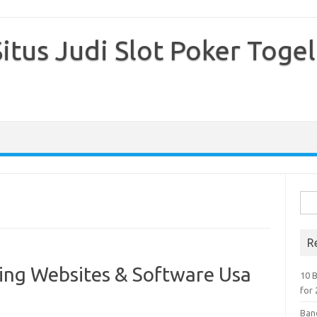
itus Judi Slot Poker Togel
Sea
for:
R
ting Websites & Software Usa
10 
for
Ban