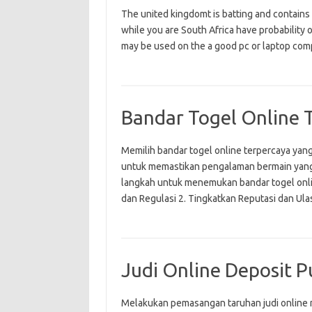
The united kingdomt is batting and contains 
while you are South Africa have probability 
may be used on the a good pc or laptop comp
Bandar Togel Online T
Memilih bandar togel online terpercaya yang
untuk memastikan pengalaman bermain yang a
langkah untuk menemukan bandar togel online
dan Regulasi 2. Tingkatkan Reputasi dan Ula
Judi Online Deposit 
Melakukan pemasangan taruhan judi online