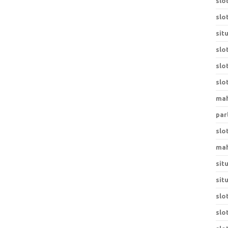
slo
slo
sit
slo
slo
slo
ma
par
slo
mah
sit
sit
slo
slo