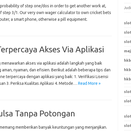
probability of step one/dos in order to get another work at,
Jud
of step 3/1. Our very own wager calculator to own cricket bets
uter, a smart phone, otherwise a pill equipment.
slo
slo
slo
erpercaya Akses Via Aplikasi
mej
hk
 menawarkan akses via aplikasi adalah langkah yang baik
man, nyaman, dan efisien. Berikut adalah beberapa tips dan
hk
 terpercaya dengan aplikasi yang baik: 1. Verifikasi Lisensi
hk
san 3. Periksa Kualitas Aplikasi 4. Metode…
Read More »
slo
slo
Pulsa Tanpa Potongan
slo
slo
 memang memberikan banyak keuntungan yang menjanjikan.