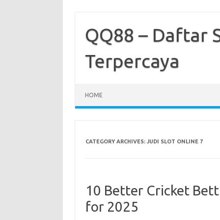
Skip
to
content
QQ88 – Daftar S
Terpercaya
HOME
CATEGORY ARCHIVES:
JUDI SLOT ONLINE 7
10 Better Cricket Bet
for 2025