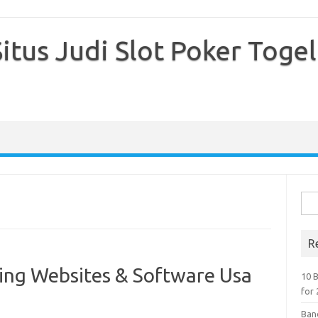
itus Judi Slot Poker Togel
Sea
for:
R
ting Websites & Software Usa
10 
for
Ban