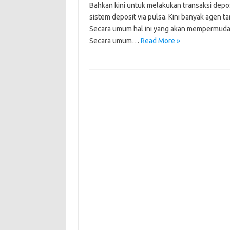
Bahkan kini untuk melakukan transaksi depos
sistem deposit via pulsa. Kini banyak agen 
Secara umum hal ini yang akan mempermuda
Secara umum…
Read More »