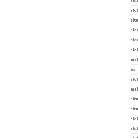
slo
slo
sit
slo
slo
slo
ma
par
slo
mah
sit
sit
slo
slo