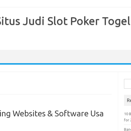
itus Judi Slot Poker Togel
Sea
for:
R
ting Websites & Software Usa
10 
for
Ban