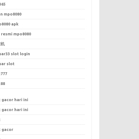
365
in mpo8080
8080 apk
k resmi mpo8080
虎机
uar33 slot login
uar slot
t777
t88
t gacor hari ini
t gacor hari ini
t
t gacor