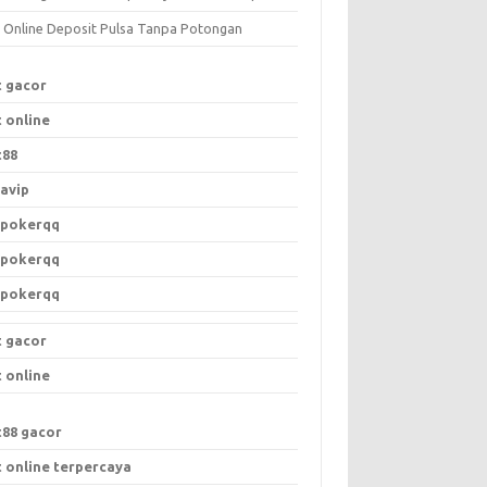
i Online Deposit Pulsa Tanpa Potongan
t gacor
t online
t88
avip
bpokerqq
bpokerqq
bpokerqq
t gacor
t online
t88 gacor
t online terpercaya