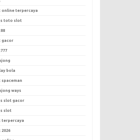
t
t online terpercaya
us toto slot
t88
t gacor
t777
hjong
lay bola
t spaceman
jong ways
us slot gacor
us slot
t terpercaya
t 2026