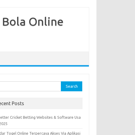
 Bola Online
rch
ecent Posts
Better Cricket Betting Websites & Software Usa
 2025
dar Togel Online Terpercaya Akses Via Aplikasi