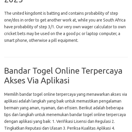
The united kingdomt is batting and contains probability of step
one/dos in order to get another work at, while you are South Africa
have probability of step 3/1. Our very own wager calculator to own
cricket bets may be used on the a good pc or laptop computer, a
smart phone, otherwise a pill equipment.
Bandar Togel Online Terpercaya
Akses Via Aplikasi
Memilih bandar togel online terpercaya yang menawarkan akses via
aplikasi adalah langkah yang baik untuk memastikan pengalaman
bermain yang aman, nyaman, dan efisien. Berikut adalah beberapa
tips dan langkah untuk menemukan bandar togel online terpercaya
dengan aplikasi yang baik: 1. Verifikasi Lisensi dan Regulasi 2.
Tingkatkan Reputasi dan Ulasan 3. Periksa Kualitas Aplikasi 4.