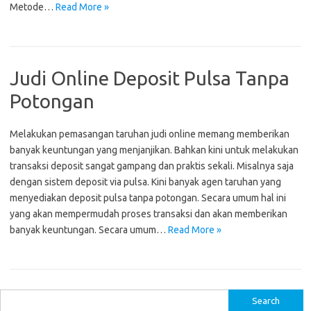
Metode…
Read More »
Judi Online Deposit Pulsa Tanpa
Potongan
Melakukan pemasangan taruhan judi online memang memberikan
banyak keuntungan yang menjanjikan. Bahkan kini untuk melakukan
transaksi deposit sangat gampang dan praktis sekali. Misalnya saja
dengan sistem deposit via pulsa. Kini banyak agen taruhan yang
menyediakan deposit pulsa tanpa potongan. Secara umum hal ini
yang akan mempermudah proses transaksi dan akan memberikan
banyak keuntungan. Secara umum…
Read More »
S