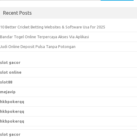
e
a
Recent Posts
r
c
10 Better Cricket Betting Websites & Software Usa for 2025
h
Bandar Togel Online Terpercaya Akses Via Aplikasi
f
o
Judi Online Deposit Pulsa Tanpa Potongan
r
:
slot gacor
slot online
slot88
mejavip
hkbpokerqq
hkbpokerqq
hkbpokerqq
slot gacor