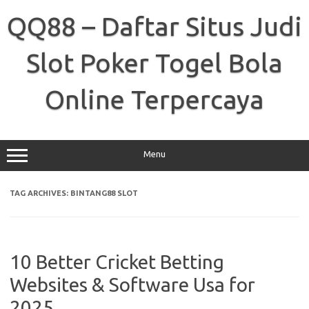
Skip
to
QQ88 – Daftar Situs Judi
content
Slot Poker Togel Bola
Online Terpercaya
Menu
TAG ARCHIVES:
BINTANG88 SLOT
10 Better Cricket Betting
Websites & Software Usa for
2025