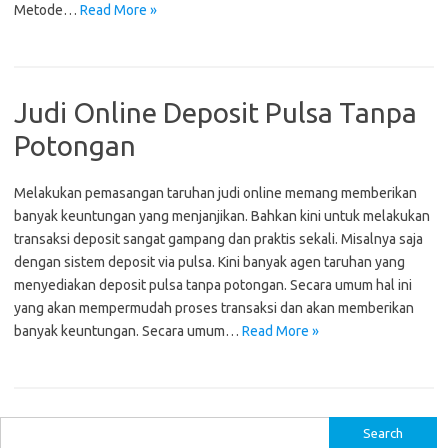
Metode…
Read More »
Judi Online Deposit Pulsa Tanpa
Potongan
Melakukan pemasangan taruhan judi online memang memberikan
banyak keuntungan yang menjanjikan. Bahkan kini untuk melakukan
transaksi deposit sangat gampang dan praktis sekali. Misalnya saja
dengan sistem deposit via pulsa. Kini banyak agen taruhan yang
menyediakan deposit pulsa tanpa potongan. Secara umum hal ini
yang akan mempermudah proses transaksi dan akan memberikan
banyak keuntungan. Secara umum…
Read More »
S