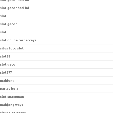
slot gacor hari ini
slot
slot gacor
slot
slot online terpercaya
situs toto slot
slot88
slot gacor
slot777
mahjong
parlay bola
slot spaceman
mahjong ways
situs slot gacor