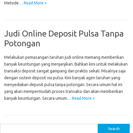
Metode…
Read More »
Judi Online Deposit Pulsa Tanpa
Potongan
Melakukan pemasangan taruhan judi online memang memberikan
banyak keuntungan yang menjanjikan. Bahkan kini untuk melakukan
transaksi deposit sangat gampang dan praktis sekali. Misalnya saja
dengan sistem deposit via pulsa. Kini banyak agen taruhan yang
menyediakan deposit pulsa tanpa potongan. Secara umum hal ini
yang akan mempermudah proses transaksi dan akan memberikan
banyak keuntungan. Secara umum…
Read More »
S