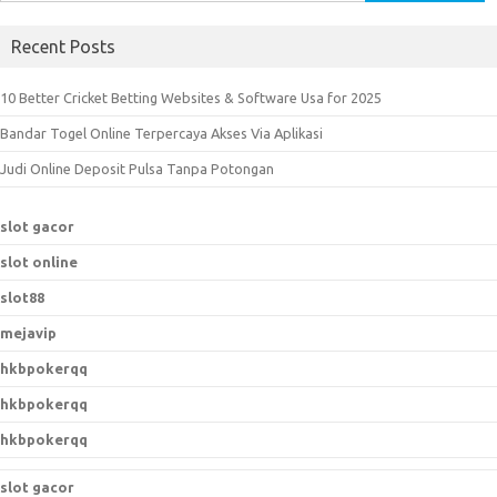
e
a
Recent Posts
r
c
10 Better Cricket Betting Websites & Software Usa for 2025
h
Bandar Togel Online Terpercaya Akses Via Aplikasi
f
o
Judi Online Deposit Pulsa Tanpa Potongan
r
:
slot gacor
slot online
slot88
mejavip
hkbpokerqq
hkbpokerqq
hkbpokerqq
slot gacor