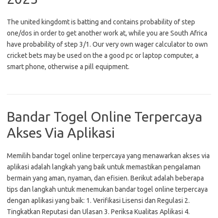
The united kingdomt is batting and contains probability of step
one/dos in order to get another work at, while you are South Africa
have probability of step 3/1. Our very own wager calculator to own
cricket bets may be used on the a good pc or laptop computer, a
smart phone, otherwise a pill equipment.
Bandar Togel Online Terpercaya
Akses Via Aplikasi
Memilih bandar togel online terpercaya yang menawarkan akses via
aplikasi adalah langkah yang baik untuk memastikan pengalaman
bermain yang aman, nyaman, dan efisien. Berikut adalah beberapa
tips dan langkah untuk menemukan bandar togel online terpercaya
dengan aplikasi yang baik: 1. Verifikasi Lisensi dan Regulasi 2.
Tingkatkan Reputasi dan Ulasan 3. Periksa Kualitas Aplikasi 4.