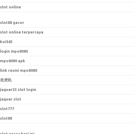
slot online
slot88 gacor
slot online terpercaya
koi365
login mpo8080
mpo8080 apk
link resmi mpo8080
老虎机
jaguar33 slot login
jaguar slot
slot777
slot88
slot gacor hari ini