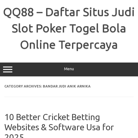
Skip
to
QQ88 – Daftar Situs Judi
content
Slot Poker Togel Bola
Online Terpercaya
Menu
CATEGORY ARCHIVES:
BANDAR JUDI ANIK ARNIKA
10 Better Cricket Betting
Websites & Software Usa for
2025