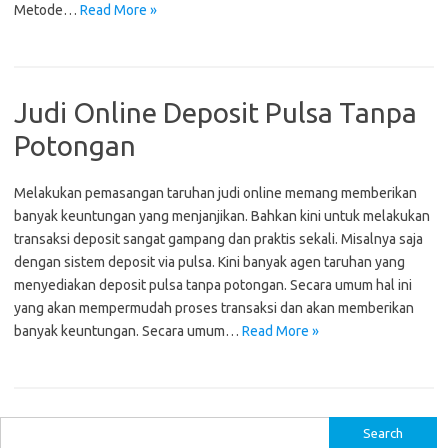
Metode…
Read More »
Judi Online Deposit Pulsa Tanpa
Potongan
Melakukan pemasangan taruhan judi online memang memberikan
banyak keuntungan yang menjanjikan. Bahkan kini untuk melakukan
transaksi deposit sangat gampang dan praktis sekali. Misalnya saja
dengan sistem deposit via pulsa. Kini banyak agen taruhan yang
menyediakan deposit pulsa tanpa potongan. Secara umum hal ini
yang akan mempermudah proses transaksi dan akan memberikan
banyak keuntungan. Secara umum…
Read More »
S