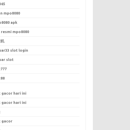
365
in mpo8080
8080 apk
k resmi mpo8080
虎机
uar33 slot login
uar slot
t777
t88
t gacor hari ini
t gacor hari ini
t
t gacor