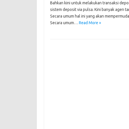
Bahkan kini untuk melakukan transaksi depos
sistem deposit via pulsa. Kini banyak agen 
Secara umum hal ini yang akan mempermuda
Secara umum…
Read More »