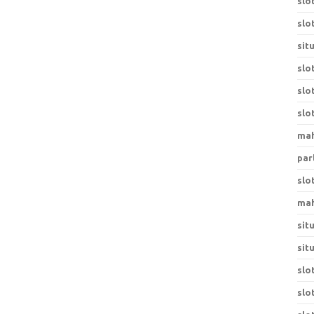
slo
slo
sit
slo
slo
slo
ma
par
slo
mah
sit
sit
slo
slo