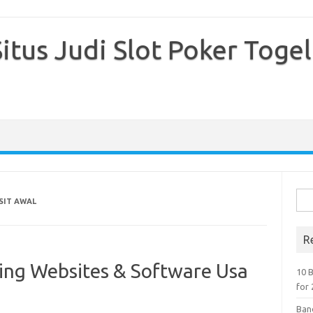
itus Judi Slot Poker Togel
Sea
SIT AWAL
for:
R
ting Websites & Software Usa
10 
for
Ban