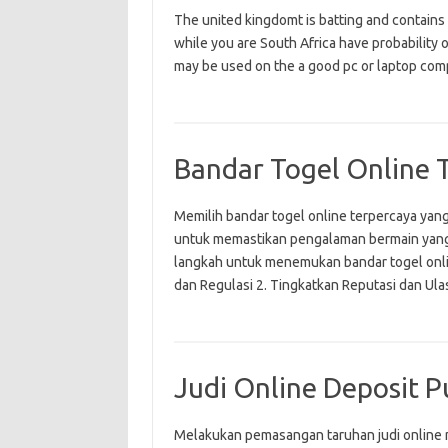
The united kingdomt is batting and contains 
while you are South Africa have probability 
may be used on the a good pc or laptop comp
Bandar Togel Online T
Memilih bandar togel online terpercaya yang
untuk memastikan pengalaman bermain yang a
langkah untuk menemukan bandar togel online
dan Regulasi 2. Tingkatkan Reputasi dan Ula
Judi Online Deposit 
Melakukan pemasangan taruhan judi online